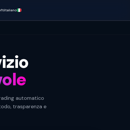
fti
Italiano
izio
vole
trading automatico
etodo, trasparenza e