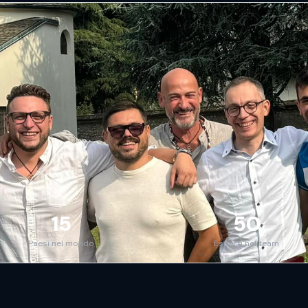
15
50
Paesi nel mondo
Esperti nel team