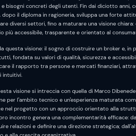
 e bisogni concreti degli utenti. Fin dai diciotto anni, c
 dopo il diploma in ragioneria, sviluppa una forte atti
are diversi settori, fino a maturare una visione chiara:
io più accessibile, trasparente e orientato al consuma
a questa visione: il sogno di costruire un broker e, in 
utti, fondata su valori di qualità, sicurezza e accessib
are il rapporto tra persone e mercati finanziari, attr
intuitivi.
ta visione si intreccia con quella di Marco Dibenedett
ne per l'ambito tecnico e un'esperienza maturata come
ce nel progetto con un approccio orientato alla struttu
l loro incontro genera una complementarità efficace: da
ire relazioni e definire una direzione strategica; dall'
o e alla crescita organizzativa.