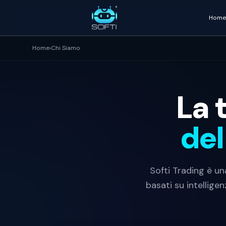
Home
Home
›
Chi Siamo
La 
del
Softi Trading è u
basati su intellige