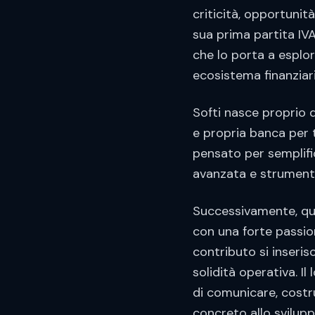
criticità, opportunità
sua prima partita IVA
che lo porta a esplor
ecosistema finanziar
Softi nasce proprio d
e propria banca per t
pensato per semplific
avanzata e strumenti 
Successivamente, ques
con una forte passio
contributo si inseris
solidità operativa. I
di comunicare, costru
concreto allo svilupp