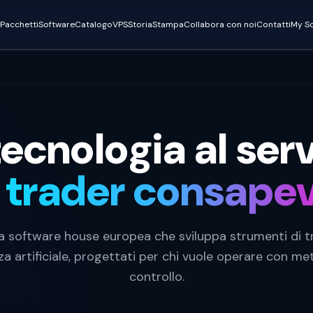
Pacchetti
Software
Catalogo
VPS
Storia
Stampa
Collabora con noi
Contatti
My So
tecnologia al serv
 trader consape
na software house europea che sviluppa strumenti di 
nza artificiale, progettati per chi vuole operare con m
controllo.