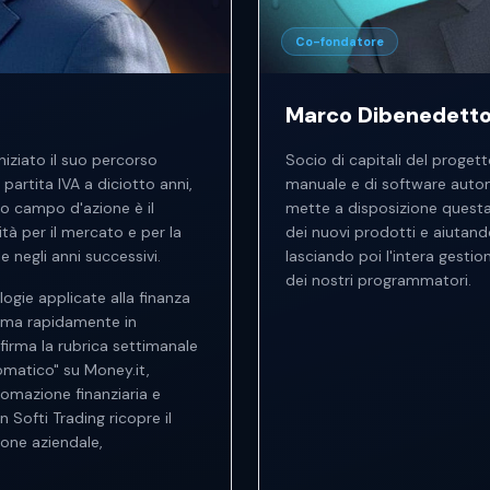
Co-fondatore
Marco Dibenedett
niziato il suo percorso
Socio di capitali del proget
partita IVA a diciotto anni,
manuale e di software automa
mo campo d'azione è il
mette a disposizione questa
tà per il mercato e per la
dei nuovi prodotti e aiutando
e negli anni successivi.
lasciando poi l'intera gestio
dei nostri programmatori.
logie applicate alla finanza
orma rapidamente in
firma la rubrica settimanale
omatico" su Money.it,
tomazione finanziaria e
In Softi Trading ricopre il
ione aziendale,