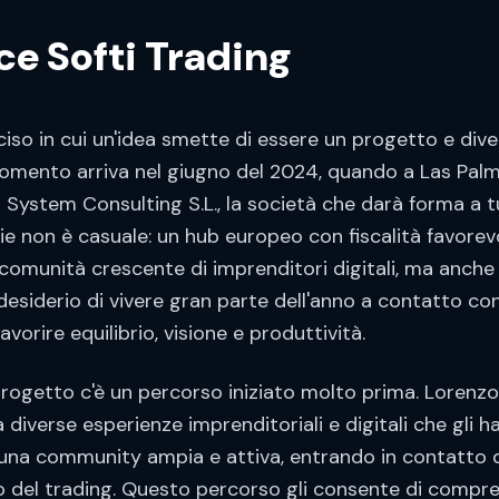
e Softi Trading
so in cui un'idea smette di essere un progetto e dive
momento arriva nel giugno del 2024, quando a Las Pal
i System Consulting S.L., la società che darà forma a t
ie non è casuale: un hub europeo con fiscalità favorev
 comunità crescente di imprenditori digitali, ma anche
il desiderio di vivere gran parte dell'anno a contatto con
vorire equilibrio, visione e produttività.
progetto c'è un percorso iniziato molto prima. Lorenzo
a diverse esperienze imprenditoriali e digitali che gli
una community ampia e attiva, entrando in contatto di
del trading. Questo percorso gli consente di compre