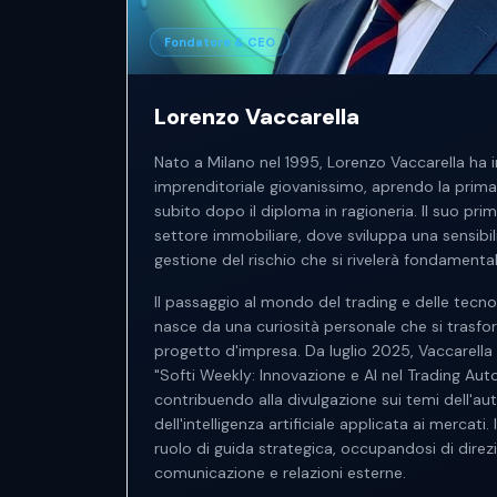
Fondatore & CEO
Lorenzo Vaccarella
Nato a Milano nel 1995, Lorenzo Vaccarella ha i
imprenditoriale giovanissimo, aprendo la prima 
subito dopo il diploma in ragioneria. Il suo pri
settore immobiliare, dove sviluppa una sensibili
gestione del rischio che si rivelerà fondamental
Il passaggio al mondo del trading e delle tecno
nasce da una curiosità personale che si trasf
progetto d'impresa. Da luglio 2025, Vaccarella 
"Softi Weekly: Innovazione e AI nel Trading Aut
contribuendo alla divulgazione sui temi dell'au
dell'intelligenza artificiale applicata ai mercati. 
ruolo di guida strategica, occupandosi di direz
comunicazione e relazioni esterne.