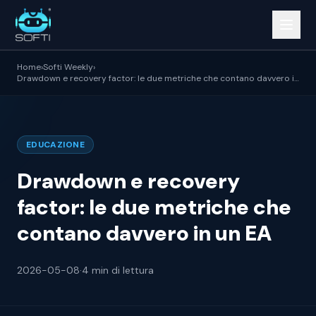
Home
›
Softi Weekly
›
Drawdown e recovery factor: le due metriche che contano davvero in
un EA
EDUCAZIONE
Drawdown e recovery
factor: le due metriche che
contano davvero in un EA
2026-05-08
·
4 min di lettura